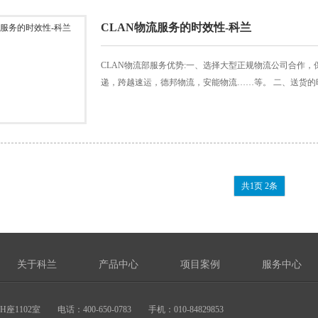
CLAN物流服务的时效性-科兰
CLAN物流部服务优势:一、选择大型正规物流公司合作，
递，跨越速运，德邦物流，安能物流……等。 二、送货的时
共1页 2条
关于科兰
产品中心
项目案例
服务中心
2室 电话：400-650-0783 手机：010-84829853