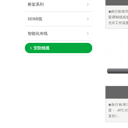
桥架系列
◉执行标准JB
股裸铜线或
HDMI线
允许工作温度应
智能化布线
安防线缆
◉执行标准GB
度： -40℃
直径1....