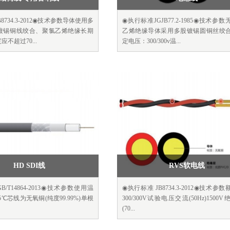
8734.3-2012◉技术参数导体使用多
◉执行标准JGJB77.2-1985◉技术参
镀锡铜线绞合、聚氯乙烯绝缘长期
乙烯绝缘导体采用多股镀锡圆铜丝绞
不超过70...
定电压：300/300v温...
HD SDI线
RVS软电线
/T14864-2013◉技术参数使用温
◉执行标准 JB8734.3-2012◉技术参
-65℃芯线为无氧铜(纯度99.99%)单根
300/300V试验电压交流(50Hz)1500
(70...