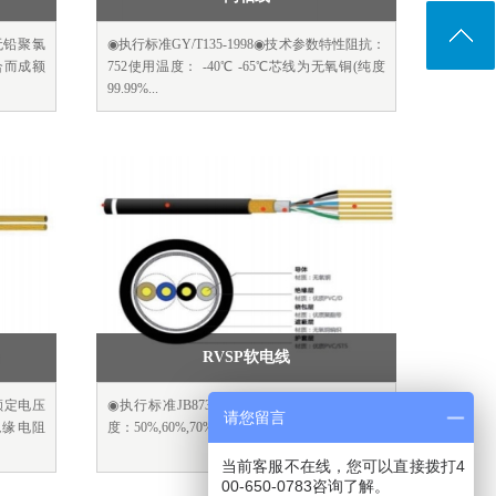
数无铅聚氯
◉执行标准GY/T135-1998◉技术参数特性阻抗：
合而成额
752使用温度： -40℃ -65℃芯线为无氧铜(纯度
99.99%...
RVSP软电线
数额定电压
◉执行标准JB8734.3-2012◉技 术 参 数编织密
请您留言
V绝缘电阻
度：50%,60%,70%,80%,90%,95%额定电压30...
当前客服不在线，您可以直接拨打4
00-650-0783咨询了解。