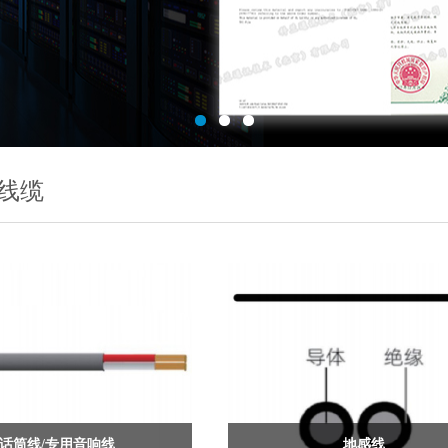
线缆
话筒线/专用音响线
地感线