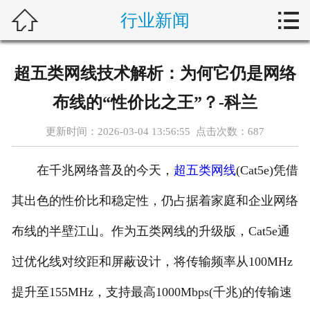



行业新闻
首页
联系我们
超五类网线技术解析：为何它仍是网络
关于科兰
布线的“性价比之王”？-科兰
产品中心
更新时间：2026-03-04 13:56:55 点击次数：
687
项目案例
在千兆网络普及的今天，
超五类网线
(Cat5e)凭借
服务中心
其出色的性价比和稳定性，仍占据着家庭和企业网络
布线的半壁江山。作为五类网线的升级版，Cat5e通
新闻资讯
过优化线对绞距和屏蔽设计，将传输频率从100MHz
在线留言
提升至155MHz，支持最高1000Mbps(千兆)的传输速